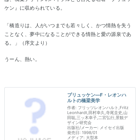
ケン』に収められている。
「橋造りは、人がいつまでも若々しく、かつ情熱を失う
ことなく、夢中になることができる情熱と愛の源泉であ
る。」（序文より）
うーん、熱い。
ブリュッケン―F・レオンハ
ルトの橋梁美学
作者:
フリッツレオンハルト,Fritz
Leonhardt,田村幸久,寺尾圭史,山
田聡,三ッ木幸子,二宮弘行,景観デ
ザイン研究会
出版社/メーカー:
メイセイ出版
発売日:
1998/01
メディア:
大型本