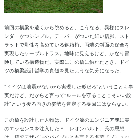
前回の橋梁を遠くから眺めると、こうなる。異様にスレ
ンダーかつシンプル。テーパーがついた細い橋脚、スト
ラットで剛性を高めている鋼箱桁、両端の斜面の保全を
実現したケーブルトラス。地味に見えるけど、かなり冒
険している構造物だ。実際にこの橋に触れたとき、ドイ
ツの橋梁設計哲学の真髄を見たような気分になった。
“ドイツは地震がないから実現した形だろ”ということも事
実だけど、だからと言って“ルールを守ることこそいい設
計”という後ろ向きの姿勢を肯定する要因にはならない。
この橋を設計した人物は、ドイツ流のエンジニア魂に美
のエッセンスを注入したＦ．レオンハルト。氏の思想
は、橋梁デザインのバイブルとも言える名著『ブリュッ